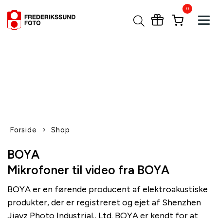
0
Tog
1-2 dages levering
Fri fragt over 600,-
Leverer til udlandet
Siden 1970
Afhent gratis i butikken
Forside
Shop
BOYA
Mikrofoner til video fra BOYA
BOYA er en førende producent af elektroakustiske
produkter, der er registreret og ejet af Shenzhen
Jiayz Photo Industrial., Ltd. BOYA er kendt for at