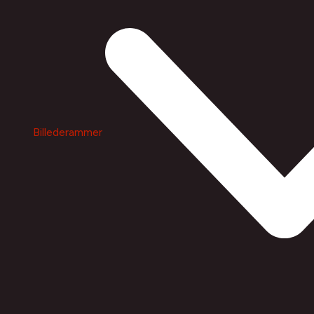
Billederammer