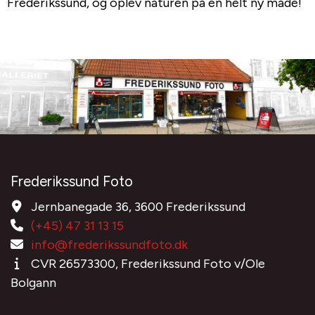
Frederikssund, og oplev naturen på en helt ny måde!
Frederikssund Foto
Jernbanegade 36, 3600 Frederikssund
(+45) 47 31 13 15
info@frederikssundfoto.dk
CVR 26573300, Frederikssund Foto v/Ole
Bolgann