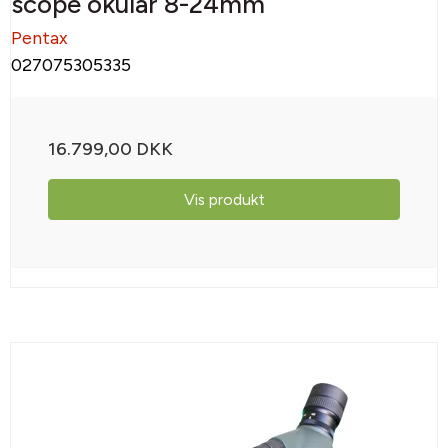
scope okular 8-24mm
Pentax
027075305335
16.799,00 DKK
Vis produkt