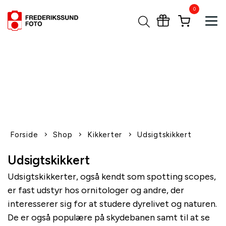
0
Tog
1-2 dages levering
Fri fragt over 600,-
Leverer til udlandet
Siden 1970
Afhent gratis i butikken
Forside
Shop
Kikkerter
Udsigtskikkert
Udsigtskikkert
Udsigtskikkerter, også kendt som spotting scopes,
er fast udstyr hos ornitologer og andre, der
interesserer sig for at studere dyrelivet og naturen.
De er også populære på skydebanen samt til at se