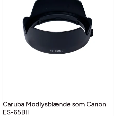
Caruba Modlysblænde som Canon
ES-65BII