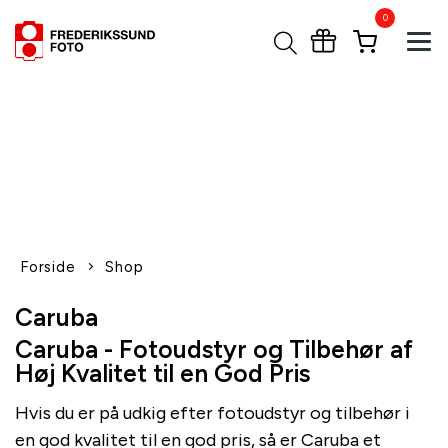
0
Tog
1-2 dages levering
Fri fragt over 600,-
Leverer til udlandet
Siden 1970
Afhent gratis i butikken
Forside
Shop
Caruba
Caruba - Fotoudstyr og Tilbehør af
Høj Kvalitet til en God Pris
Hvis du er på udkig efter fotoudstyr og tilbehør i
en god kvalitet til en god pris, så er Caruba et