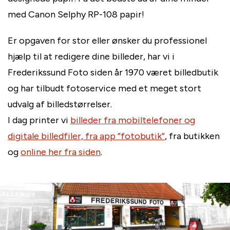
med Canon Selphy RP-108 papir!
Er opgaven for stor eller ønsker du professionel
hjælp til at redigere dine billeder, har vi i
Frederikssund Foto siden år 1970 været billedbutik
og har tilbudt fotoservice med et meget stort
udvalg af billedstørrelser.
I dag printer vi
billeder fra mobiltelefoner og
digitale billedfiler, fra app ”fotobutik”
, fra butikken
og
online her fra siden
.