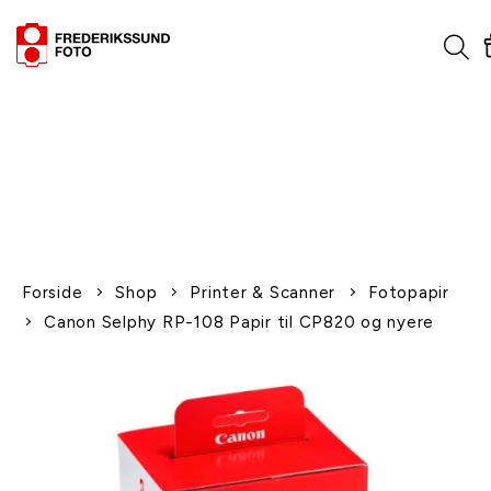
1-2 dages levering
Fri fragt over 600,-
Leverer til udlandet
Siden 1970
Afhent gratis i butikken
Forside
Shop
Printer & Scanner
Fotopapir
Canon Selphy RP-108 Papir til CP820 og nyere