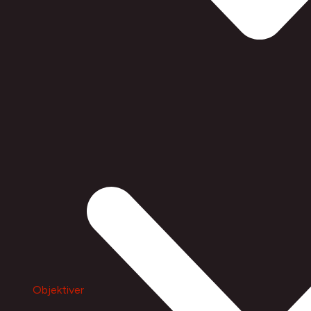
Objektiver