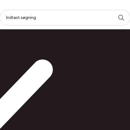
abel, Euro 8 hun 0,6 meter sort
Strømka