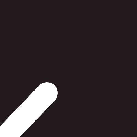
0,6 meter St
ØVRIGE
55,00 
På lager 
1-2 dages
Hvis vi ikke ha
er du altid ve