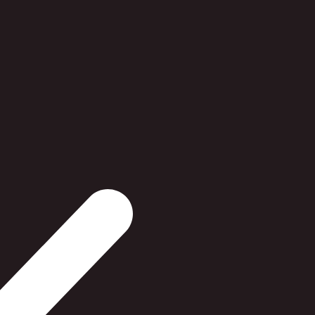
Pakke med 2 
ØVRIGE
29,00 
På lager 
1-2 dages
Hvis vi ikke ha
er du altid ve