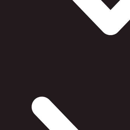
SPECIFIKATIONER
Varenr.:
2