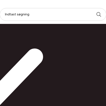
mer
Filmpatron plast 2 pak.
Filmpatr