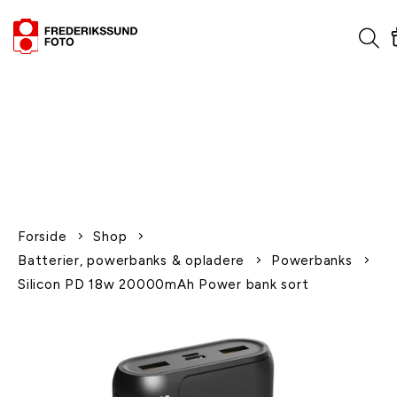
1-2 dages levering
Fri fragt over 600,-
Leverer til udlandet
Siden 1970
Afhent gratis i butikken
Forside
Shop
Batterier, powerbanks & opladere
Powerbanks
Silicon PD 18w 20000mAh Power bank sort