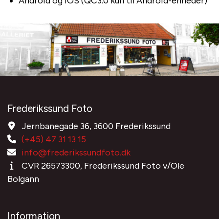
Android og iOS (QC3.0 kun til Android-enheder)
Frederikssund Foto
Jernbanegade 36, 3600 Frederikssund
(+45) 47 31 13 15
info@frederikssundfoto.dk
CVR 26573300, Frederikssund Foto v/Ole
Bolgann
Information