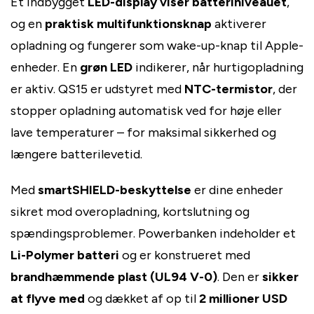
Et indbygget
LED-display viser batteriniveauet
,
og en
praktisk multifunktionsknap
aktiverer
opladning og fungerer som wake-up-knap til Apple-
enheder. En
grøn LED
indikerer, når hurtigopladning
er aktiv. QS15 er udstyret med
NTC-termistor
, der
stopper opladning automatisk ved for høje eller
lave temperaturer – for maksimal sikkerhed og
længere batterilevetid.
Med
smartSHIELD-beskyttelse
er dine enheder
sikret mod overopladning, kortslutning og
spændingsproblemer. Powerbanken indeholder et
Li-Polymer batteri
og er konstrueret med
brandhæmmende plast (UL94 V-0)
. Den er
sikker
at flyve med
og dækket af op til
2 millioner USD