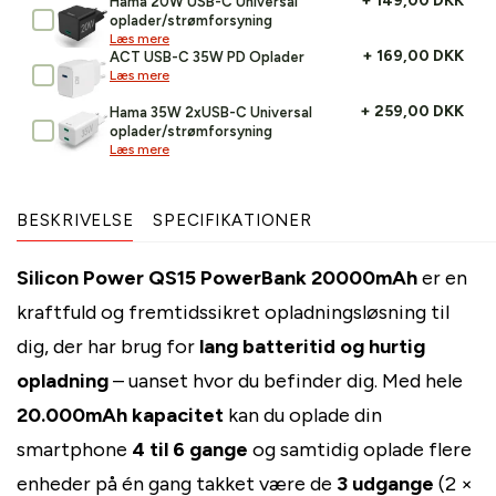
+ 149,00 DKK
Hama 20W USB-C Universal
oplader/strømforsyning
Læs mere
+ 169,00 DKK
ACT USB-C 35W PD Oplader
Læs mere
+ 259,00 DKK
Hama 35W 2xUSB-C Universal
oplader/strømforsyning
Læs mere
BESKRIVELSE
SPECIFIKATIONER
Silicon Power QS15 PowerBank 20000mAh
er en
kraftfuld og fremtidssikret opladningsløsning til
dig, der har brug for
lang batteritid og hurtig
opladning
– uanset hvor du befinder dig. Med hele
20.000mAh kapacitet
kan du oplade din
smartphone
4 til 6 gange
og samtidig oplade flere
enheder på én gang takket være de
3 udgange
(2 ×