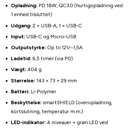
Opladning:
PD 18W, QC3.0 (hurtigopladning ved
1 enhed tilsluttet)
Udgang:
2 × USB-A, 1 × USB-C
Input:
USB-C og Micro-USB
Outputstyrke:
Op til 12V⎓1,5A
Ladetid:
6,5 timer (via PD)
Vægt:
404 g
Størrelse:
143 × 73 × 29 mm
Batteri:
Li-Polymer
Beskyttelse:
smartSHIELD (overopladning,
kortslutning, temperatur m.m.)
LED-indikator:
4 niveauer + grøn LED ved