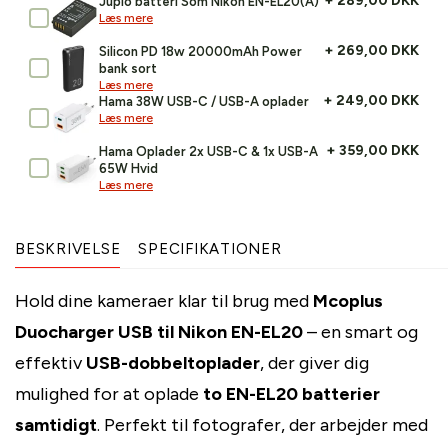
+ 289,00 DKK
Jupio batteri Som Nikon EN-EL20(A)
Læs mere
+ 269,00 DKK
Silicon PD 18w 20000mAh Power
bank sort
Læs mere
+ 249,00 DKK
Hama 38W USB-C / USB-A oplader
Læs mere
+ 359,00 DKK
Hama Oplader 2x USB-C & 1x USB-A
65W Hvid
Læs mere
BESKRIVELSE
SPECIFIKATIONER
Hold dine kameraer klar til brug med
Mcoplus
Duocharger USB til Nikon EN-EL20
– en smart og
effektiv
USB-dobbeltoplader
, der giver dig
mulighed for at oplade
to EN-EL20 batterier
samtidigt
. Perfekt til fotografer, der arbejder med