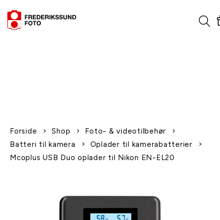
1-2 dages levering
Fri fragt over 600,-
Leverer til udlandet
Siden 1970
Afhent gratis i butikken
Forside
Shop
Foto- & videotilbehør
Batteri til kamera
Oplader til kamerabatterier
Mcoplus USB Duo oplader til Nikon EN-EL20