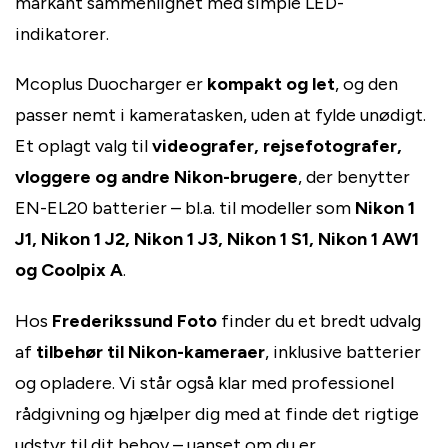
markant sammenlignet med simple LED-
indikatorer.
Mcoplus Duocharger er
kompakt og let
, og den
passer nemt i kameratasken, uden at fylde unødigt.
Et oplagt valg til
videografer, rejsefotografer,
vloggere og andre Nikon-brugere
, der benytter
EN-EL20 batterier – bl.a. til modeller som
Nikon 1
J1, Nikon 1 J2, Nikon 1 J3, Nikon 1 S1, Nikon 1 AW1
og Coolpix A
.
Hos
Frederikssund Foto
finder du et bredt udvalg
af
tilbehør til Nikon-kameraer
, inklusive batterier
og opladere. Vi står også klar med professionel
rådgivning og hjælper dig med at finde det rigtige
udstyr til dit behov – uanset om du er