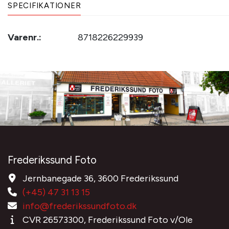
SPECIFIKATIONER
Varenr.:
8718226229939
Frederikssund Foto
Jernbanegade 36, 3600 Frederikssund
(+45) 47 31 13 15
info@frederikssundfoto.dk
CVR 26573300, Frederikssund Foto v/Ole