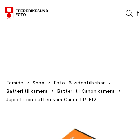
1-2 dages levering
Fri fragt over 600,-
Leverer til udlandet
Siden 1970
Afhent gratis i butikken
Forside
Shop
Foto- & videotilbehør
Batteri til kamera
Batteri til Canon kamera
Jupio Li-ion batteri som Canon LP-E12