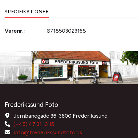
SPECIFIKATIONER
Varenr.:
8718503023168
Frederikssund Foto
Jernbanegade 36, 3600 Frederikssund
(+45) 47 31 13 15
info@frederikssundfoto.dk