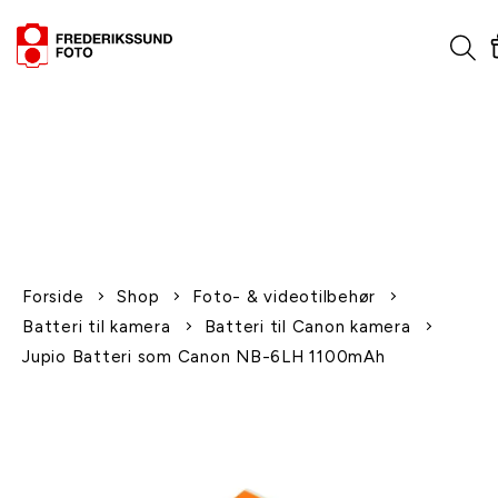
1-2 dages levering
Fri fragt over 600,-
Leverer til udlandet
Siden 1970
Afhent gratis i butikken
Forside
Shop
Foto- & videotilbehør
Batteri til kamera
Batteri til Canon kamera
Jupio Batteri som Canon NB-6LH 1100mAh