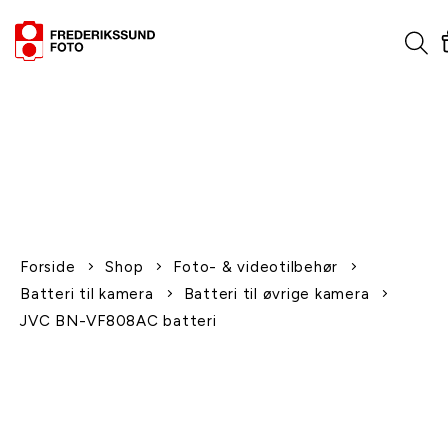
1-2 dages levering
Fri fragt over 600,-
Leverer til udlandet
Siden 1970
Afhent gratis i butikken
Forside
Shop
Foto- & videotilbehør
Batteri til kamera
Batteri til øvrige kamera
JVC BN-VF808AC batteri