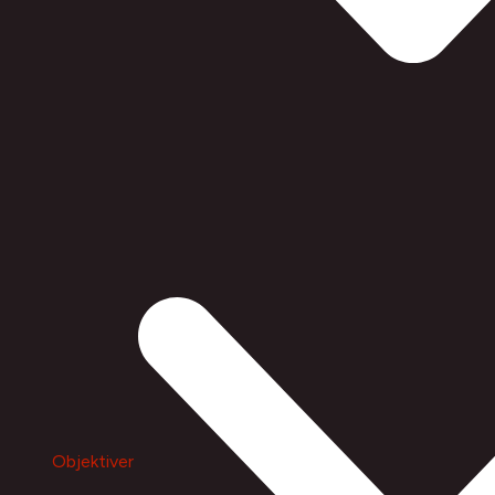
Objektiver