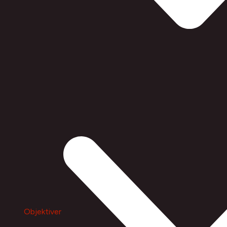
Objektiver