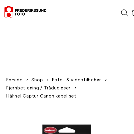
1-2 dages levering
Fri fragt over 600,-
Leverer til udlandet
Siden 1970
Afhent gratis i butikken
Forside
Shop
Foto- & videotilbehør
Fjernbetjening / Trådudløser
Hähnel Captur Canon kabel set