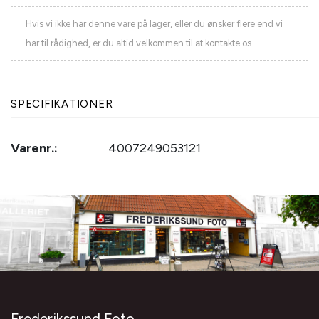
Hvis vi ikke har denne vare på lager, eller du ønsker flere end vi
har til rådighed, er du altid velkommen til at kontakte os
SPECIFIKATIONER
Varenr.:
4007249053121