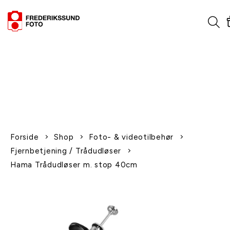
1-2 dages levering
Fri fragt over 600,-
Leverer til udlandet
Siden 1970
Afhent gratis i butikken
Forside
Shop
Foto- & videotilbehør
Fjernbetjening / Trådudløser
Hama Trådudløser m. stop 40cm