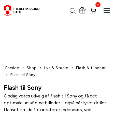
0
Tog
1-2 dages levering
Fri fragt over 600,-
Leverer til udlandet
Siden 1970
Afhent gratis i butikken
Forside
Shop
Lys & Studie
Flash & tilbehør
Flash til Sony
Flash til Sony
Opdag vores udvalg af flash til Sony og få det
optimale ud af dine billeder – også når lyset driller.
Uanset om du fotograferer indendørs, ved