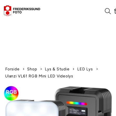
1-2 dages levering
Fri fragt over 600,-
Leverer til udlandet
Siden 1970
Afhent gratis i butikken
Forside
Shop
Lys & Studie
LED Lys
Ulanzi VL61 RGB Mini LED Videolys