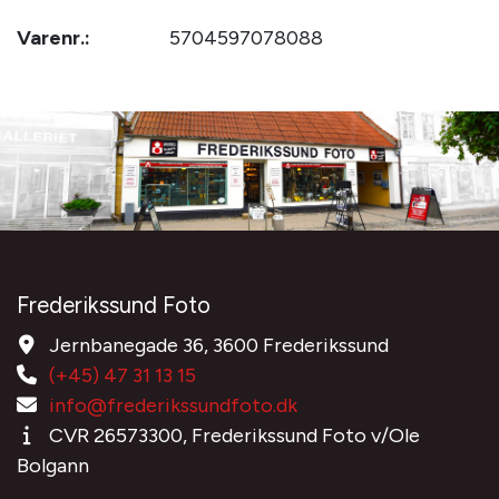
Varenr.:
5704597078088
Frederikssund Foto
Jernbanegade 36, 3600 Frederikssund
(+45) 47 31 13 15
info@frederikssundfoto.dk
CVR 26573300, Frederikssund Foto v/Ole
Bolgann