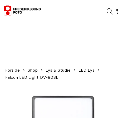
1-2 dages levering
Fri fragt over 600,-
Leverer til udlandet
Siden 1970
Afhent gratis i butikken
Forside
Shop
Lys & Studie
LED Lys
Falcon LED Light DV-80SL