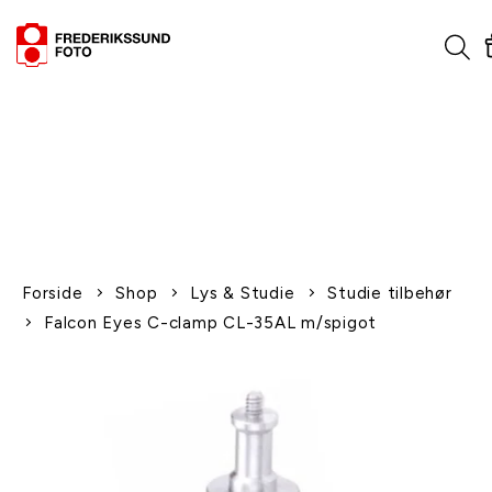
1-2 dages levering
Fri fragt over 600,-
Leverer til udlandet
Siden 1970
Afhent gratis i butikken
Forside
Shop
Lys & Studie
Studie tilbehør
Falcon Eyes C-clamp CL-35AL m/spigot