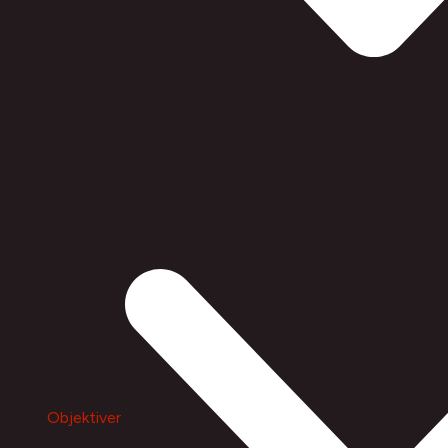
Objektiver