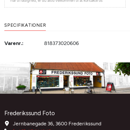
har til rådighed, er du altid velkommen til at kontakte os
SPECIFIKATIONER
Varenr.:
818373020606
Frederikssund Foto
Jernbanegade 36, 3600 Frederikssund