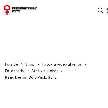
1-2 dages levering
Fri fragt over 600,-
Leverer til udlandet
Siden 1970
Afhent gratis i butikken
Forside
Shop
Foto- & videotilbehør
Fotostativ
Stativ tilbehør
Peak Design Bolt Pack, Sort.