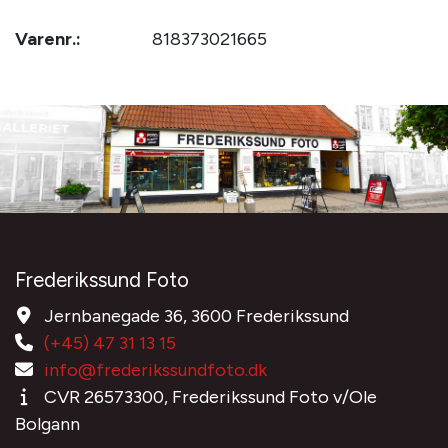
Varenr.:
818373021665
Frederikssund Foto
Jernbanegade 36, 3600 Frederikssund
(+45) 47 31 13 15
info@frederikssundfoto.dk
CVR 26573300, Frederikssund Foto v/Ole
Bolgann