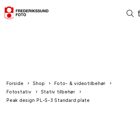
1-2 dages levering
Fri fragt over 600,-
Leverer til udlandet
Siden 1970
Afhent gratis i butikken
Forside
Shop
Foto- & videotilbehør
Fotostativ
Stativ tilbehør
Peak design PL-S-3 Standard plate