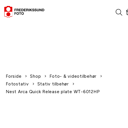
1-2 dages levering
Fri fragt over 600,-
Leverer til udlandet
Siden 1970
Afhent gratis i butikken
Forside
Shop
Foto- & videotilbehør
Fotostativ
Stativ tilbehør
Nest Arca Quick Release plate WT-6012HP