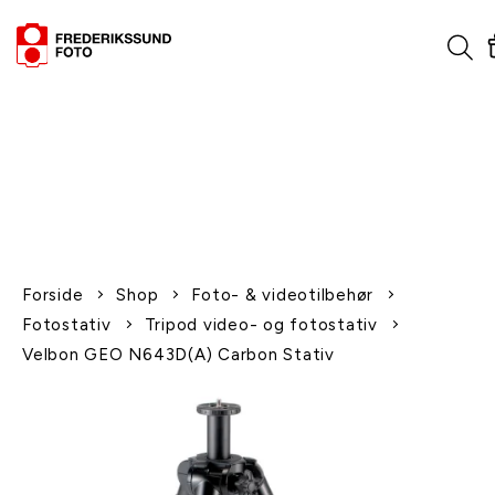
1-2 dages levering
Fri fragt over 600,-
Leverer til udlandet
Siden 1970
Afhent gratis i butikken
Forside
Shop
Foto- & videotilbehør
Fotostativ
Tripod video- og fotostativ
Velbon GEO N643D(A) Carbon Stativ