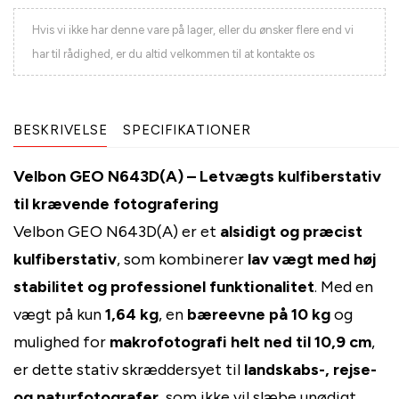
Hvis vi ikke har denne vare på lager, eller du ønsker flere end vi
har til rådighed, er du altid velkommen til at kontakte os
BESKRIVELSE
SPECIFIKATIONER
Velbon GEO N643D(A) – Letvægts kulfiberstativ
til krævende fotografering
Velbon GEO N643D(A) er et
alsidigt og præcist
kulfiberstativ
, som kombinerer
lav vægt med høj
stabilitet og professionel funktionalitet
. Med en
vægt på kun
1,64 kg
, en
bæreevne på 10 kg
og
mulighed for
makrofotografi helt ned til 10,9 cm
,
er dette stativ skræddersyet til
landskabs-, rejse-
og naturfotografer
, som ikke vil slæbe unødigt.