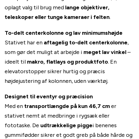
oplagt valg til brug med
lange objektiver,
teleskoper eller tunge kameraer i felten
.
To-delt centerkolonne og lav minimumshøjde
Stativet har en
aftagelig to-delt centerkolonne
,
som gør det muligt at arbejde i
meget lav vinkel
–
ideelt til
makro, flatlays og produktfoto
. En
elevatorstopper sikrer hurtig og præcis
højdejustering af kolonnen, uden værktøj.
Designet til eventyr og præcision
Med en
transportlængde på kun 46,7 cm
er
stativet nemt at medbringe i rygsæk eller
fototaske. De
udtrækkelige pigge
i benenes
gummifødder sikrer et godt greb på både hårde og