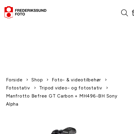
1-2 dages levering
Fri fragt over 600,-
Leverer til udlandet
Siden 1970
Afhent gratis i butikken
Forside
Shop
Foto- & videotilbehør
Fotostativ
Tripod video- og fotostativ
Manfrotto Befree GT Carbon + MH496-BH Sony
Alpha