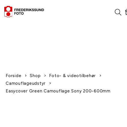
1-2 dages levering
Fri fragt over 600,-
Leverer til udlandet
Siden 1970
Afhent gratis i butikken
Forside
Shop
Foto- & videotilbehør
Camouflageudstyr
Easycover Green Camouflage Sony 200-600mm