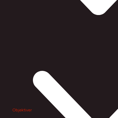
Objektiver