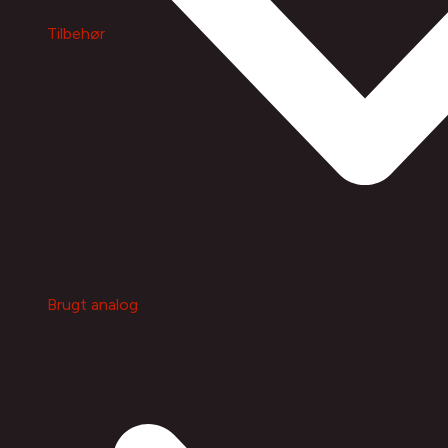
Tilbehør
Brugt analog