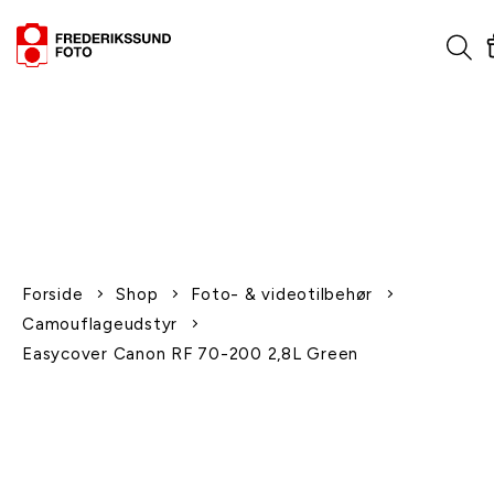
1-2 dages levering
Fri fragt over 600,-
Leverer til udlandet
Siden 1970
Afhent gratis i butikken
Forside
Shop
Foto- & videotilbehør
Camouflageudstyr
Easycover Canon RF 70-200 2,8L Green