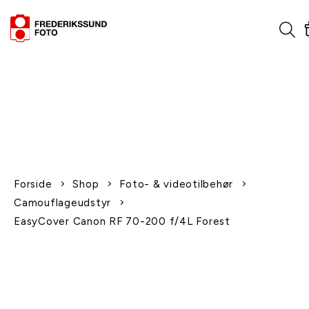
1-2 dages levering
Fri fragt over 600,-
Leverer til udlandet
Siden 1970
Afhent gratis i butikken
Forside
Shop
Foto- & videotilbehør
Camouflageudstyr
EasyCover Canon RF 70-200 f/4L Forest