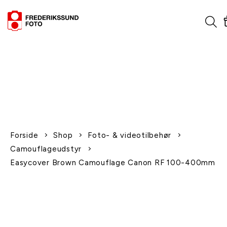
1-2 dages levering
Fri fragt over 600,-
Leverer til udlandet
Siden 1970
Afhent gratis i butikken
Forside
Shop
Foto- & videotilbehør
Camouflageudstyr
Easycover Brown Camouflage Canon RF 100-400mm