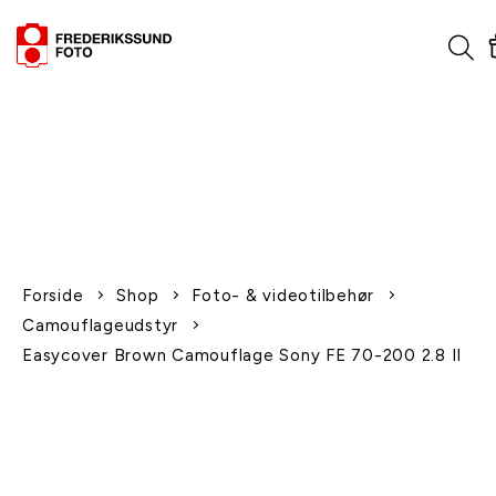
1-2 dages levering
Fri fragt over 600,-
Leverer til udlandet
Siden 1970
Afhent gratis i butikken
Forside
Shop
Foto- & videotilbehør
Camouflageudstyr
Easycover Brown Camouflage Sony FE 70-200 2.8 II