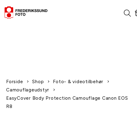
1-2 dages levering
Fri fragt over 600,-
Leverer til udlandet
Siden 1970
Afhent gratis i butikken
Forside
Shop
Foto- & videotilbehør
Camouflageudstyr
EasyCover Body Protection Camouflage Canon EOS
R8