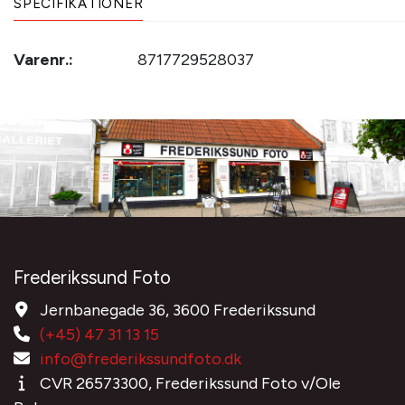
SPECIFIKATIONER
Varenr.:
8717729528037
Frederikssund Foto
Jernbanegade 36, 3600 Frederikssund
(+45) 47 31 13 15
info@frederikssundfoto.dk
CVR 26573300, Frederikssund Foto v/Ole