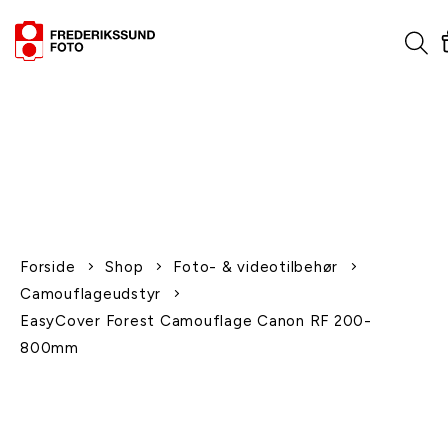
1-2 dages levering
Fri fragt over 600,-
Leverer til udlandet
Siden 1970
Afhent gratis i butikken
Forside
Shop
Foto- & videotilbehør
Camouflageudstyr
EasyCover Forest Camouflage Canon RF 200-
800mm