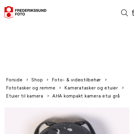
1-2 dages levering
Fri fragt over 600,-
Leverer til udlandet
Siden 1970
Afhent gratis i butikken
Forside
Shop
Foto- & videotilbehør
Fototasker og remme
Kameratasker og etuier
Etuier til kamera
AHA kompakt kamera etui grå