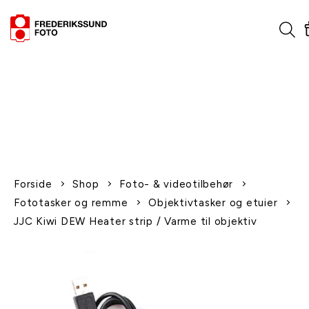
1-2 dages levering
Fri fragt over 600,-
Leverer til udlandet
Siden 1970
Afhent gratis i butikken
Forside
Shop
Foto- & videotilbehør
Fototasker og remme
Objektivtasker og etuier
JJC Kiwi DEW Heater strip / Varme til objektiv