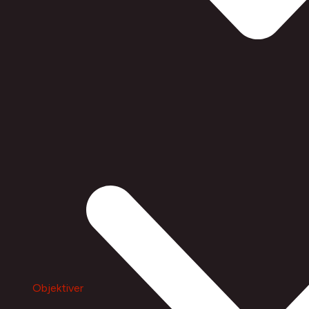
Objektiver