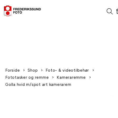
1-2 dages levering
Fri fragt over 600,-
Leverer til udlandet
Siden 1970
Afhent gratis i butikken
Forside
Shop
Foto- & videotilbehør
Fototasker og remme
Kameraremme
Golla hvid m/spot art kamerarem