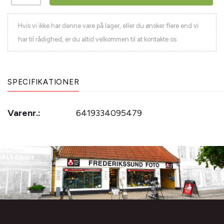
Hvis vi ikke har denne vare på lager, eller du ønsker flere end vi
har til rådighed, er du altid velkommen til at kontakte os
SPECIFIKATIONER
Varenr.:
6419334095479