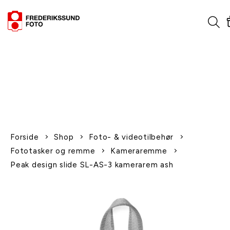
1-2 dages levering
Fri fragt over 600,-
Leverer til udlandet
Siden 1970
Afhent gratis i butikken
Forside
Shop
Foto- & videotilbehør
Fototasker og remme
Kameraremme
Peak design slide SL-AS-3 kamerarem ash