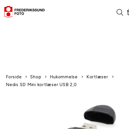
1-2 dages levering
Fri fragt over 600,-
Leverer til udlandet
Siden 1970
Afhent gratis i butikken
Forside
Shop
Hukommelse
Kortlæser
Nedis SD Mini kortlæser USB 2,0