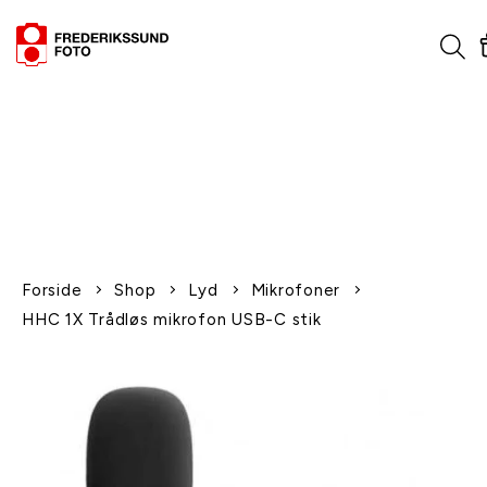
1-2 dages levering
Fri fragt over 600,-
Leverer til udlandet
Siden 1970
Afhent gratis i butikken
Forside
Shop
Lyd
Mikrofoner
HHC 1X Trådløs mikrofon USB-C stik