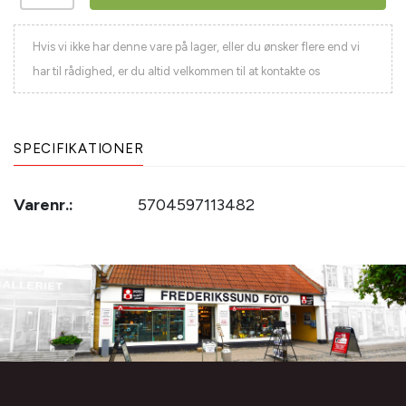
Hvis vi ikke har denne vare på lager, eller du ønsker flere end vi
har til rådighed, er du altid velkommen til at kontakte os
SPECIFIKATIONER
Varenr.:
5704597113482