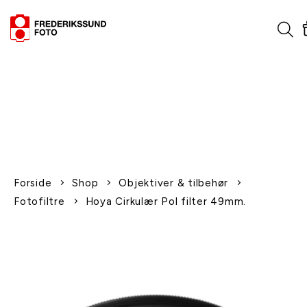
1-2 dages levering
Fri fragt over 600,-
Leverer til udlandet
Siden 1970
Afhent gratis i butikken
Forside
Shop
Objektiver & tilbehør
Fotofiltre
Hoya Cirkulær Pol filter 49mm.