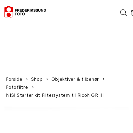
1-2 dages levering
Fri fragt over 600,-
Leverer til udlandet
Siden 1970
Afhent gratis i butikken
Forside
Shop
Objektiver & tilbehør
Fotofiltre
NISI Starter kit Filtersystem til Ricoh GR III