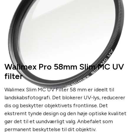
Walimex Pro 58mm Slim MC UV
filter
Walimex Slim MC UV Filter 58 mm er ideelt til
landskabsfotografi. Det blokerer UV-lys, reducerer
dis og beskytter objektivets frontlinse. Det
ekstremt tynde design og den høje optiske kvalitet
gør det til et uundværligt valg. Anbefalet som
permanent beskyttelse til dit objektiv.