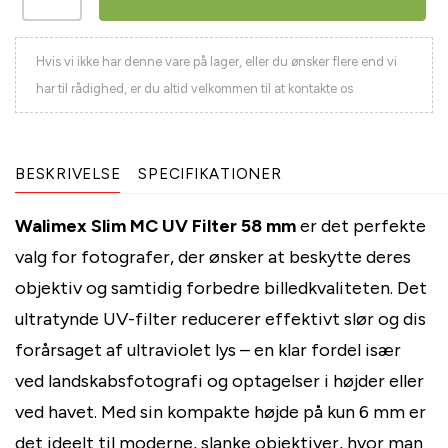
Hvis vi ikke har denne vare på lager, eller du ønsker flere end vi
har til rådighed, er du altid velkommen til at kontakte os
BESKRIVELSE
SPECIFIKATIONER
Walimex Slim MC UV Filter 58 mm
er det perfekte
valg for fotografer, der ønsker at beskytte deres
objektiv og samtidig forbedre billedkvaliteten. Det
ultratynde UV-filter reducerer effektivt slør og dis
forårsaget af ultraviolet lys – en klar fordel især
ved landskabsfotografi og optagelser i højder eller
ved havet. Med sin kompakte højde på kun 6 mm er
det ideelt til moderne, slanke objektiver, hvor man