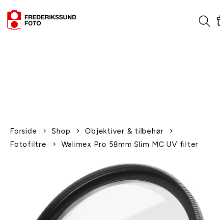
1-2 dages levering
Fri fragt over 600,-
Leverer til udlandet
Siden 1970
Afhent gratis i butikken
Forside
Shop
Objektiver & tilbehør
Fotofiltre
Walimex Pro 58mm Slim MC UV filter