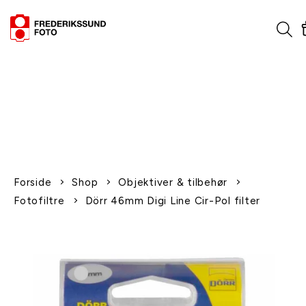
1-2 dages levering
Fri fragt over 600,-
Leverer til udlandet
Siden 1970
Afhent gratis i butikken
Forside
Shop
Objektiver & tilbehør
Fotofiltre
Dörr 46mm Digi Line Cir-Pol filter