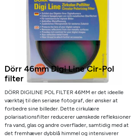
Dörr 46mm Digi Line Cir-Pol
filter
DÖRR DIGILINE POL FILTER 46MM er det ideelle
værktøj til den seriøse fotograf, der ønsker at
forbedre sine billeder. Dette cirkulære
polarisationsfilter reducerer uønskede refleksioner
fra vand, glas og andre overflader, samtidig med at
det fremhæver dybblå himmel og intensiverer