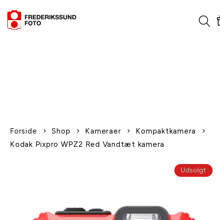
1-2 dages levering
Fri fragt over 600,-
Leverer til udlandet
Siden 1970
Afhent gratis i butikken
Forside
Shop
Kameraer
Kompaktkamera
Kodak Pixpro WPZ2 Red Vandtæt kamera
Udsolgt