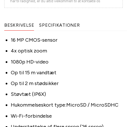
har til rådighed, er du altid velkommen til at kontakte os
BESKRIVELSE
SPECIFIKATIONER
16 MP CMOS-sensor
4x optisk zoom
1080p HD-video
Op til 15 m vandtæt
Op til 2 m stødsikker
Støvtæt (IP6X)
Hukommelseskort type:MicroSD / MicroSDHC
Wi-Fi-forbindelse
Understøttelse af flere sprog (26 sprog)