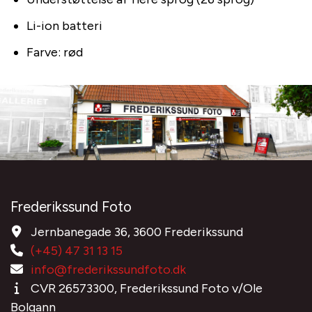
Li-ion batteri
Farve: rød
Frederikssund Foto
Jernbanegade 36, 3600 Frederikssund
(+45) 47 31 13 15
info@frederikssundfoto.dk
CVR 26573300, Frederikssund Foto v/Ole
Bolgann