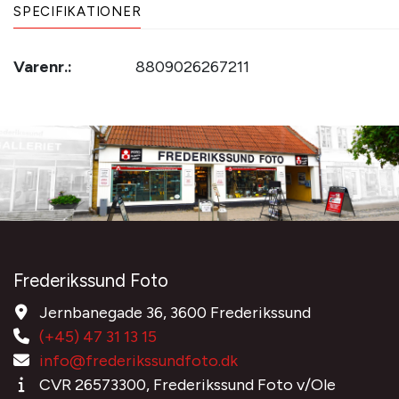
SPECIFIKATIONER
Varenr.:
8809026267211
Frederikssund Foto
Jernbanegade 36, 3600 Frederikssund
(+45) 47 31 13 15
info@frederikssundfoto.dk
CVR 26573300, Frederikssund Foto v/Ole