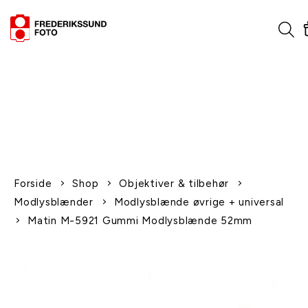
1-2 dages levering
Fri fragt over 600,-
Leverer til udlandet
Siden 1970
Afhent gratis i butikken
Forside
Shop
Objektiver & tilbehør
Modlysblænder
Modlysblænde øvrige + universal
Matin M-5921 Gummi Modlysblænde 52mm