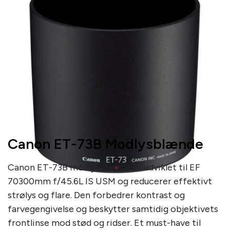
Canon ET-73B Modlysblænde
Canon ET-73B modlysblænde er udviklet til EF
70300mm f/45.6L IS USM og reducerer effektivt
strølys og flare. Den forbedrer kontrast og
farvegengivelse og beskytter samtidig objektivets
frontlinse mod stød og ridser. Et must-have til