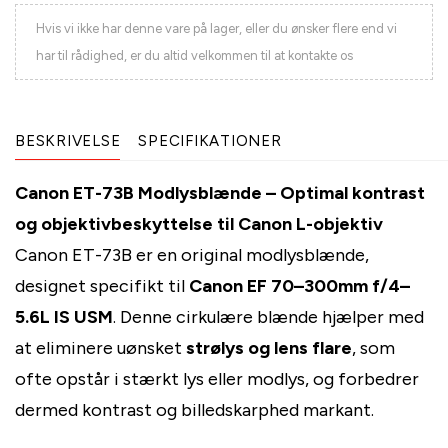
Hvis vi ikke har denne vare på lager, eller du ønsker flere end vi
har til rådighed, er du altid velkommen til at kontakte os
BESKRIVELSE
SPECIFIKATIONER
Canon ET-73B Modlysblænde – Optimal kontrast
og objektivbeskyttelse til Canon L-objektiv
Canon ET-73B er en original modlysblænde,
designet specifikt til
Canon EF 70–300mm f/4–
5.6L IS USM
. Denne cirkulære blænde hjælper med
at eliminere uønsket
strølys og lens flare
, som
ofte opstår i stærkt lys eller modlys, og forbedrer
dermed kontrast og billedskarphed markant.