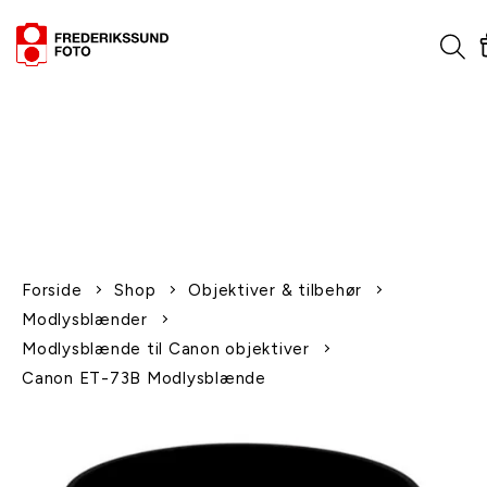
1-2 dages levering
Fri fragt over 600,-
Leverer til udlandet
Siden 1970
Afhent gratis i butikken
Forside
Shop
Objektiver & tilbehør
Modlysblænder
Modlysblænde til Canon objektiver
Canon ET-73B Modlysblænde