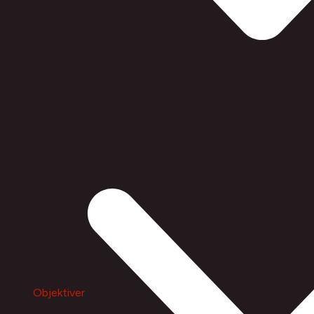
Objektiver